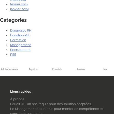
février 2024
janvier 2024
Categories
Diagnostic RH
Fonction RH
Formation
Management
Recrutement
RSE
AJ Partenaires
Aquilus
Eurotab
Jarnias
Jtek
Liens rapides
À propos
L’Audit RH, un pré-requis pour des solution adaptées
Le Management des talents pour monter en compétence et
conserver ses talents