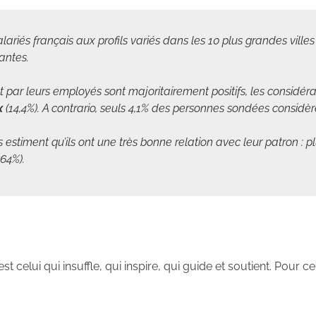
riés français aux profils variés dans les 10 plus grandes ville
antes.
geant par leurs employés sont majoritairement positifs, les consi
x
(14,4%). A contrario, seuls 4,1% des personnes sondées consi
gés estiment qu’ils ont une très bonne relation avec leur patron :
,64%).
t celui qui insuffle, qui inspire, qui guide et soutient. Pour 