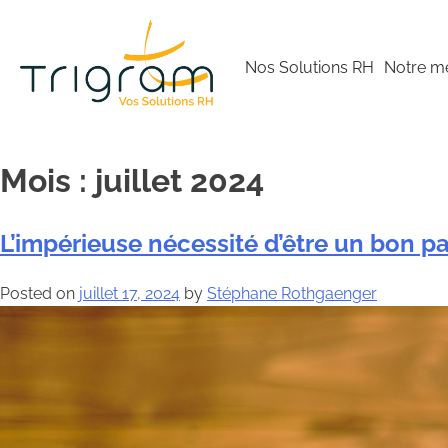
Skip
to
content
Nos Solutions RH
Notre m
Mois :
juillet 2024
L’impérieuse nécessité d’être un bon p
Posted on
juillet 17, 2024
by
Stéphane Rothgaenger