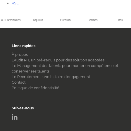
RSE
AJ Partenaires
Aquilus
Eurotab
Jarnias
Jtek
Liens rapides
À propos
L’Audit RH, un pré-requis pour des solution adaptées
Le Management des talents pour monter en compétence et
conserver ses talents
Le Recrutement, une histoire d’engagement
Contact
Politique de confidentialité
Suivez-nous