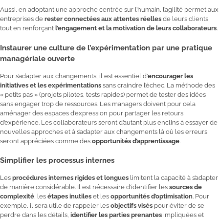
Aussi, en adoptant une approche centrée sur l’humain, l’agilité permet aux
entreprises de
rester connectées aux attentes réelles
de leurs clients
tout en renforçant
l’engagement et la motivation de leurs collaborateurs
.
Instaurer une culture de l’expérimentation par une pratique
managériale ouverte
Pour s’adapter aux changements, il est essentiel d’
encourager les
initiatives et les expérimentations
sans craindre l’échec. La méthode des
« petits pas » (projets pilotes, tests rapides) permet de tester des idées
sans engager trop de ressources. Les managers doivent pour cela
aménager des espaces d’expression pour partager les retours
d’expérience. Les collaborateurs seront d’autant plus enclins à essayer de
nouvelles approches et à s’adapter aux changements là où les erreurs
seront appréciées comme des
opportunités d’apprentissage
.
Simplifier les processus internes
Les
procédures internes rigides et longues
limitent la capacité à s’adapter
de manière considérable. Il est nécessaire d’identifier les
sources de
complexité
, les
étapes inutiles
et les
opportunités d’optimisation
. Pour
exemple, il sera utile de rappeler les
objectifs visés
pour éviter de se
perdre dans les détails,
identifier les parties prenantes
impliquées et