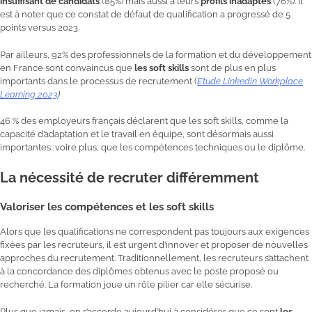
insuffisant de candidats
(85%) mais aussi à leurs
profils inadaptés
(76%). Il
est à noter que ce constat de défaut de qualification a progressé de 5
points versus 2023.
Par ailleurs, 92% des professionnels de la formation et du développement
en France sont convaincus que
les soft skills
sont de plus en plus
importants dans le processus de recrutement (
Etude Linkedin Workplace
Learning 2023
)
46 % des employeurs français déclarent que les soft skills, comme la
capacité d’adaptation et le travail en équipe, sont désormais aussi
importantes, voire plus, que les compétences techniques ou le diplôme.
La nécessité de recruter différemment
Valoriser les compétences et les soft skills
Alors que les qualifications ne correspondent pas toujours aux exigences
fixées par les recruteurs, il est urgent d’innover et proposer de nouvelles
approches du recrutement. Traditionnellement, les recruteurs s’attachent
à la concordance des diplômes obtenus avec le poste proposé ou
recherché. La formation joue un rôle pilier car elle sécurise.
Plus que jamais, on s’accorde aujourd’hui à considérer que ce sont
les