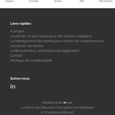
Aquilus
Eurotab
Jarnias
Jtek
Moulinvest
Liens rapides
À propos
L’Audit RH, un pré-requis pour des solution adaptées
Le Management des talents pour monter en compétence et
conserver ses talents
Le Recrutement, une histoire d’engagement
Contact
Politique de confidentialité
Suivez-nous
- Réalisé avec ❤️ par -
La Pierre qui Mousse (Conception)
et
Stéphane
R. (Contenu éditorial)