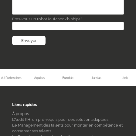
Êtes-vous un robot (oui/non/bipbip) ?
AJ Partenaires
Aquilus
Eurotab
Jarnias
Jtek
Liens rapides
À propos
L’Audit RH, un pré-requis pour des solution adaptées
Le Management des talents pour monter en compétence et
conserver ses talents